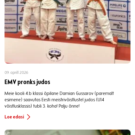
09. aprill 2026
EMV pronks judos
Meie kooli 4.b klassi õpilane Damian Gussarov (paremalt
esimene) saavutas Eesti meistrivõistlustel judos (U14
võistlusklassis) tubli 3. koha! Palju õnne!
Loe edasi