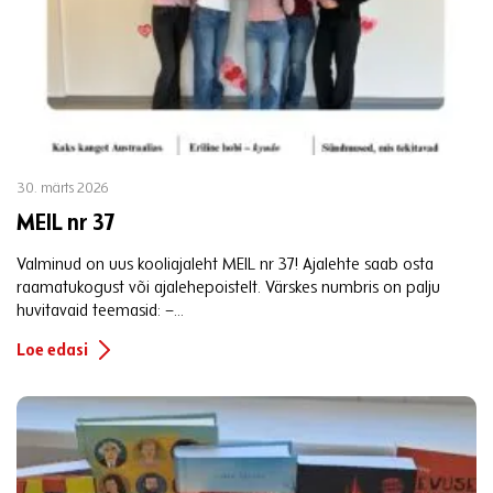
30. märts 2026
MEIL nr 37
Valminud on uus kooliajaleht MEIL nr 37! Ajalehte saab osta
raamatukogust või ajalehepoistelt. Värskes numbris on palju
huvitavaid teemasid: –...
Loe edasi