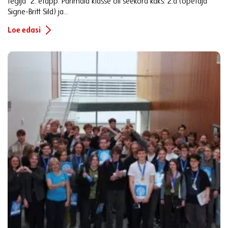
tegija” 2. etapp. Parimaid klasse oli seekord kaks: 2.d (õpetaja
Signe-Britt Sild) ja...
Loe edasi