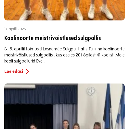
17. aprill 2026
Koolinoorte meistrivõistlused sulgpallis
8.–9. aprillil toimusid Lasnamäe Sulgpallihallis Tallinna koolinoorte
meistrivõistlused sulgpallis , kus osales 201 õpilast 41 koolist. Meie
kooli sulgpallurid Eva...
Loe edasi