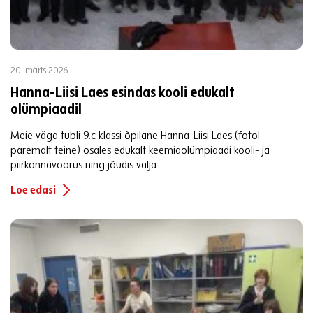
20. märts 2026
Hanna-Liisi Laes esindas kooli edukalt
olümpiaadil
Meie väga tubli 9.c klassi õpilane Hanna-Liisi Laes (fotol
paremalt teine) osales edukalt keemiaolümpiaadi kooli- ja
piirkonnavoorus ning jõudis välja...
Loe edasi