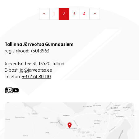
«
1
2
3
4
»
Tallinna Järveotsa Gümnaasium
registrikood: 75018963
Järveotsa tee 31, 13520 Tallinn
E-post:
jg@jarveotsa.ee
Telefon:
+372 61 80 110