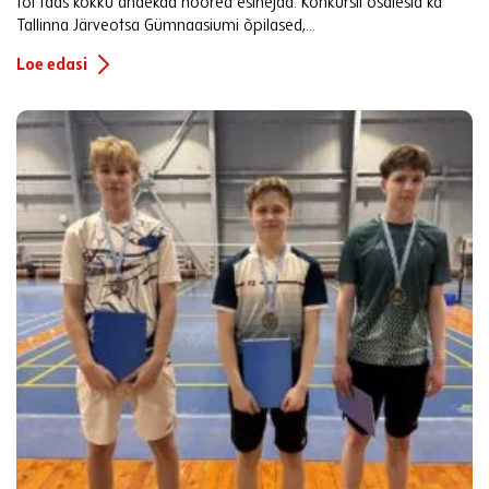
tõi taas kokku andekad noored esinejad. Konkursil osalesid ka
Tallinna Järveotsa Gümnaasiumi õpilased,...
Loe edasi