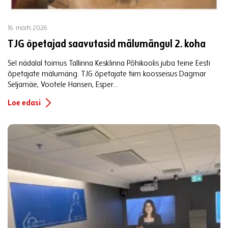
16. märts 2026
TJG õpetajad saavutasid mälumängul 2. koha
Sel nädalal toimus Tallinna Kesklinna Põhikoolis juba teine Eesti
õpetajate mälumäng. TJG õpetajate tiim koosseisus Dagmar
Seljamäe, Vootele Hansen, Esper...
Loe edasi