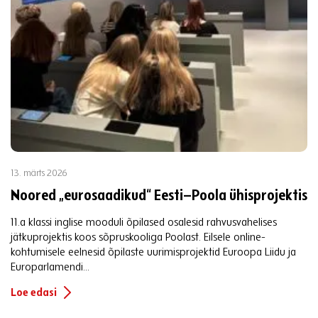
13. märts 2026
Noored „eurosaadikud“ Eesti–Poola ühisprojektis
11.a klassi inglise mooduli õpilased osalesid rahvusvahelises
jätkuprojektis koos sõpruskooliga Poolast. Eilsele online-
kohtumisele eelnesid õpilaste uurimisprojektid Euroopa Liidu ja
Europarlamendi...
Loe edasi