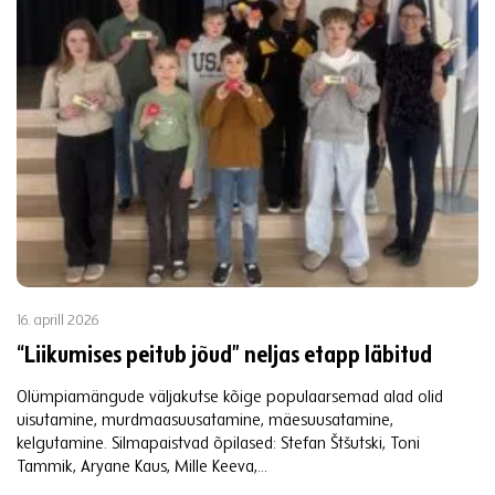
16. aprill 2026
“Liikumises peitub jõud” neljas etapp läbitud
Olümpiamängude väljakutse kõige populaarsemad alad olid
uisutamine, murdmaasuusatamine, mäesuusatamine,
kelgutamine. Silmapaistvad õpilased: Stefan Štšutski, Toni
Tammik, Aryane Kaus, Mille Keeva,...