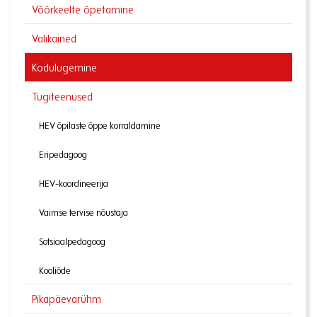
Võõrkeelte õpetamine
Valikained
Kodulugemine
Tugiteenused
HEV õpilaste õppe korraldamine
Eripedagoog
HEV-koordineerija
Vaimse tervise nõustaja
Sotsiaalpedagoog
Kooliõde
Pikapäevarühm