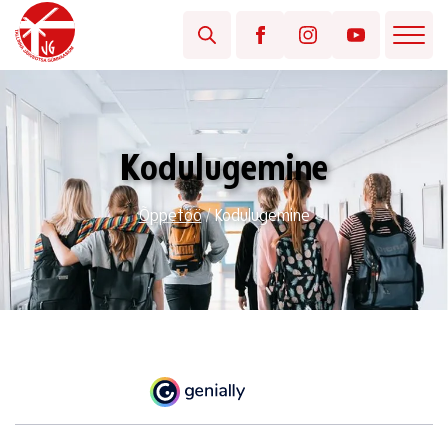
Kodulugemine
Õppetöö
/
Kodulugemine