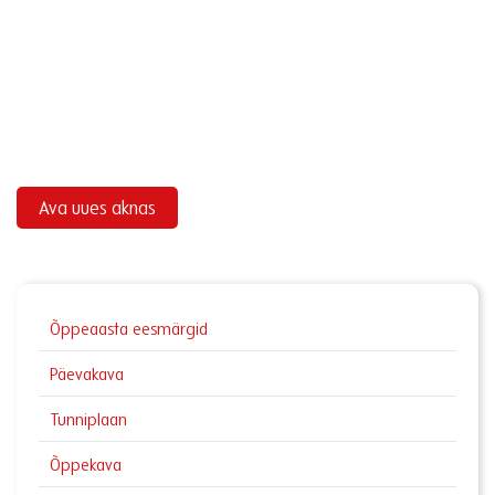
Ava uues aknas
Õppeaasta eesmärgid
Päevakava
Tunniplaan
Õppekava