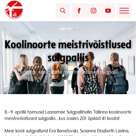
Koolinoorte meistrivõistlused
sulgpallis
Uudised
/
Koolinoorte meistrivõistlused sulgpallis
8.–9. aprillil toimusid Lasnamäe Sulgpallihallis Tallinna koolinoorte
meistrivõistlused sulgpallis , kus osales 201 õpilast 41 koolist.
Meie kooli sulgpallurid Eva Banatovski, Susanna Elisabeth Laidna,