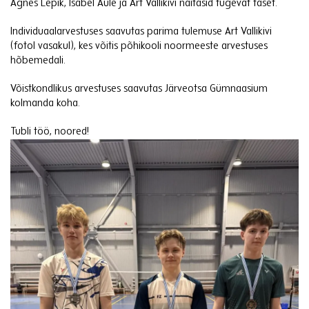
Agnes Lepik, Isabel Aule ja Art Vallikivi näitasid tugevat taset.
Individuaalarvestuses saavutas parima tulemuse Art Vallikivi
(fotol vasakul), kes võitis põhikooli noormeeste arvestuses
hõbemedali.
Võistkondlikus arvestuses saavutas Järveotsa Gümnaasium
kolmanda koha.
Tubli töö, noored!