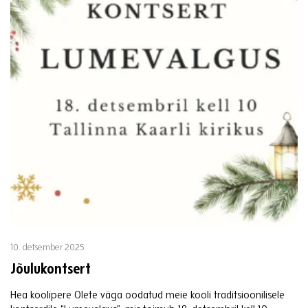
10. detsember 2025
Jõulukontsert
Hea koolipere Olete väga oodatud meie kooli traditsioonilisele