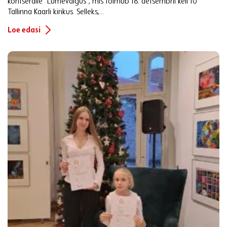
kontserdile “Lumevalgus”, mis toimub 18. detsembril kell 10
Tallinna Kaarli kirikus. Selleks,...
Loe edasi