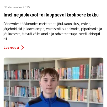
08. detsember 2025
Imeline jõulukool tõi laupäeval koolipere kokku
Põnevates töötubades meisterdati jõulukaunistusi, ehteid,
järjehoidjaid ja laavalampe, valmistati pulgakooke, piparkooke ja
jõuluvorste, tutvuti väikekandle ja rahvatantsuga, peeti lahingut
nii...
Loe edasi