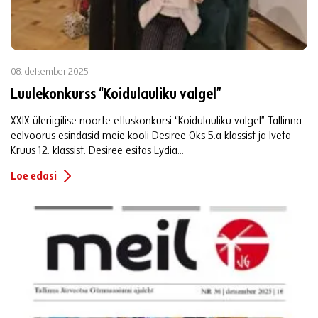
08. detsember 2025
Luulekonkurss “Koidulauliku valgel”
XXIX üleriigilise noorte etluskonkursi “Koidulauliku valgel” Tallinna
eelvoorus esindasid meie kooli Desiree Oks 5.a klassist ja Iveta
Kruus 12. klassist. Desiree esitas Lydia...
Loe edasi