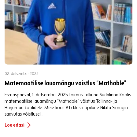
02. detsember 2025
Matemaatilise lauamängu võistlus “Mathable”
Esmaspäeval, 1. detsembril 2025 toimus Tallinna Südalinna Koolis
matemaatilise lauamängu “Mathable” võistlus Tallinna- ja
Harjumaa koolidele. Meie kooli 8.b klassi õpilane Nikita Simagin
saavutas võistlusel...
Loe edasi