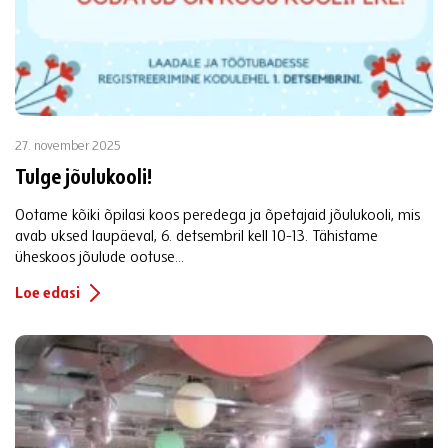
27. november 2025
Tulge jõulukooli!
Ootame kõiki õpilasi koos peredega ja õpetajaid jõulukooli, mis
avab uksed laupäeval, 6. detsembril kell 10-13. Tähistame
üheskoos jõulude ootuse...
Loe edasi