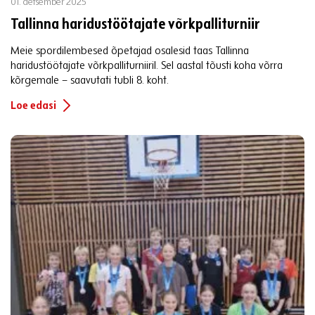
01. detsember 2025
Tallinna haridustöötajate võrkpalliturniir
Meie spordilembesed õpetajad osalesid taas Tallinna
haridustöötajate võrkpalliturniiril. Sel aastal tõusti koha võrra
kõrgemale – saavutati tubli 8. koht.
Loe edasi