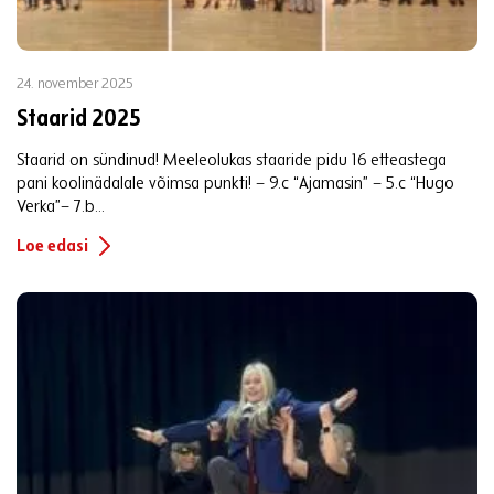
24. november 2025
Staarid 2025
Staarid on sündinud! Meeleolukas staaride pidu 16 etteastega
pani koolinädalale võimsa punkti! – 9.c “Ajamasin” – 5.c “Hugo
Verka”– 7.b...
Loe edasi