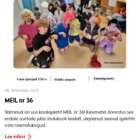
08. detsember 2025
MEIL nr 36
Valminud on uus kooliajaleht MEIL nr 36! Kiirematel õnnestus see
endale soetada juba Jõulukooli laadalt, ülejäänud saavad ajalehte
osta raamatukogust...
Loe edasi