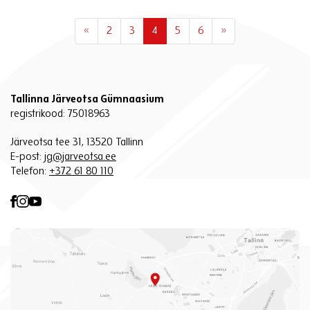
«
2
3
4
5
6
»
Tallinna Järveotsa Gümnaasium
registrikood: 75018963
Järveotsa tee 31, 13520 Tallinn
E-post:
jg@jarveotsa.ee
Telefon:
+372 61 80 110