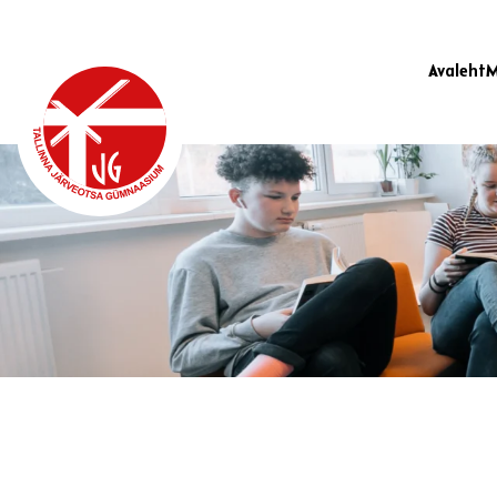
Avaleht
M