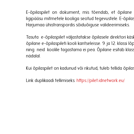
E-õpilaspilet on dokument, mis tõendab, et õpilane õ
ligipääsu mitmetele kooliga seotud tegevustele. E-õpil
Harjumaa ühistranspordis sõiduõiguse valideerimiseks.
Tasuta e-õpilaspilet väljastatakse õpilasele direktori kä
õpilane e-õpilaspileti kooli kantseleisse. 9. ja 12. klas
ning neid koolile tagastama ei pea. Õpilane esitab klas
nädalal.
Kui õpilaspilet on kadunud või rikutud, tuleb tellida õpilas
Link duplikaadi tellimiseks:
https://pilet.idnetwork.eu/