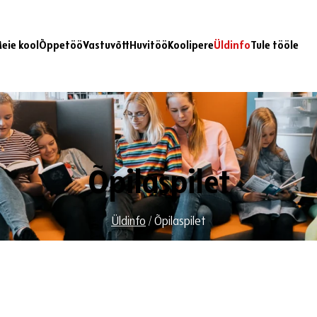
eie kool
Õppetöö
Vastuvõtt
Huvitöö
Koolipere
Üldinfo
Tule tööle
Õpilaspilet
Üldinfo
/
Õpilaspilet