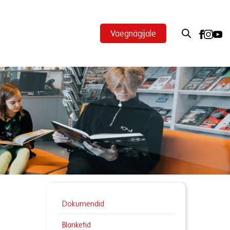
Vaegnägijale
Dokumendid
Blanketid