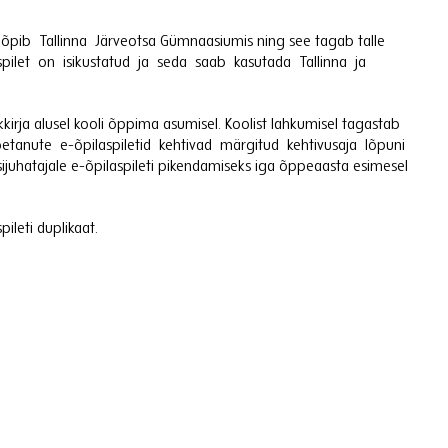
pib Tallinna Järveotsa Gümnaasiumis ning see tagab talle
aspilet on isikustatud ja seda saab kasutada Tallinna ja
skkirja alusel kooli õppima asumisel. Koolist lahkumisel tagastab
si lõpetanute e-õpilaspiletid kehtivad märgitud kehtivusaja lõpuni
sijuhatajale e-õpilaspileti pikendamiseks iga õppeaasta esimesel
pileti duplikaat.