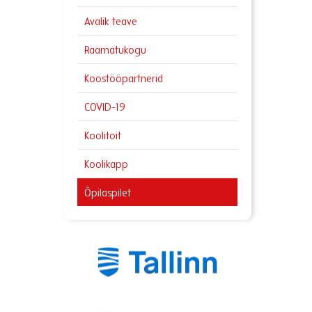
Avalik teave
Raamatukogu
Koostööpartnerid
COVID-19
Koolitoit
Koolikapp
Õpilaspilet