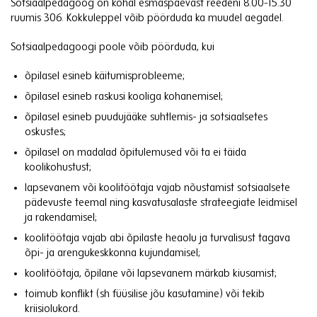
Sotsiaalpedagoog on kohal esmaspäevast reedeni 8.00-15.30
ruumis 306. Kokkuleppel võib pöörduda ka muudel aegadel.
Sotsiaalpedagoogi poole võib pöörduda, kui
õpilasel esineb käitumisprobleeme;
õpilasel esineb raskusi kooliga kohanemisel;
õpilasel esineb puudujääke suhtlemis- ja sotsiaalsetes
oskustes;
õpilasel on madalad õpitulemused või ta ei täida
koolikohustust;
lapsevanem või koolitöötaja vajab nõustamist sotsiaalsete
pädevuste teemal ning kasvatusalaste strateegiate leidmisel
ja rakendamisel;
koolitöötaja vajab abi õpilaste heaolu ja turvalisust tagava
õpi- ja arengukeskkonna kujundamisel;
koolitöötaja, õpilane või lapsevanem märkab kiusamist;
toimub konflikt (sh füüsilise jõu kasutamine) või tekib
kriisiolukord.