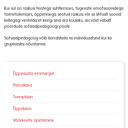
Kui sul on raskusi teistega suhtlemises, tugevate emotsioonidega
toimetulemises, õppimisega seotud raskusi või sa lihtsalt soovid
kellegagi vestelda/et keegi sind ära kuulaks, siis võid vabalt
pöörduda sotsiaalpedagoogi poole.
Sotsiaalpedagoog võib korraldada nii individuaalseid kui ka
grupiviisilisi nõustamisi.
Õppeaasta eesmärgid
Päevakava
Tunniplaan
Õppekava
Võõrkeelte õpetamine