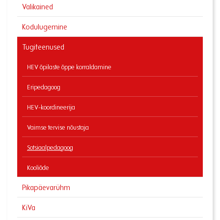
Valikained
Kodulugemine
Tugiteenused
HEV õpilaste õppe korraldamine
Eripedagoog
HEV-koordineerija
Vaimse tervise nõustaja
Sotsiaalpedagoog
Kooliõde
Pikapäevarühm
KiVa