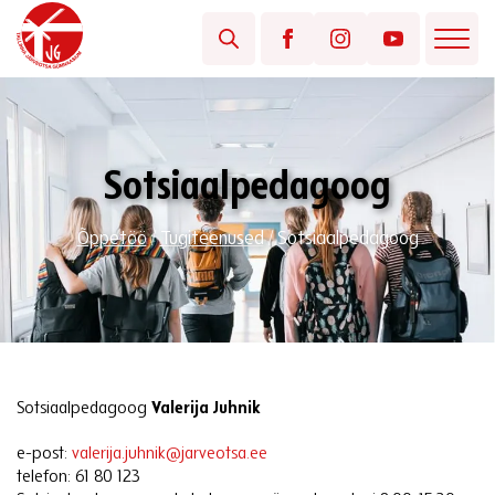
Sotsiaalpedagoog
Õppetöö
/
Tugiteenused
/
Sotsiaalpedagoog
Sotsiaalpedagoog
Valerija Juhnik
e-post:
valerija.juhnik@jarveotsa.ee
telefon: 61 80 123