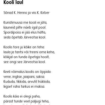
Kooli laul
Sõnad K. Henno ja viis K. Kirber
Kunstimuusa me kooli ei jäta,
kauneid pilte näeb igal pool.
Spordipoiss ei jää elus hätta,
seda õpetab Järveotsa kool.
Koolis tore ju kõike on teha:
laula ja tantsi või treeni oma keha,
kõikjal on tunda õpetaja hoolt,
see ongi see Järveotsa kool.
Keeli võimalus koolis on õppida:
vene, inglise, jaapani, saksa.
Kududa, tikkida, arvutil trükkida,
liigset raha tarkus ei maksa.
Koolis käia ei olegi paha,
pärast tunde veel paljugi teha,