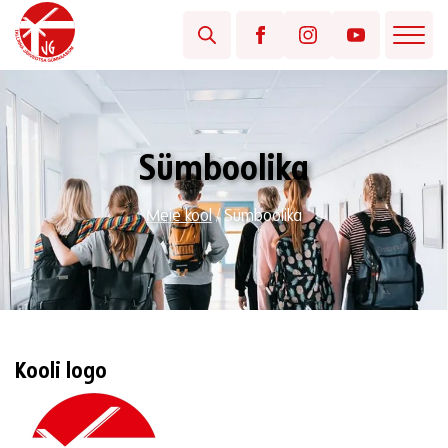
Sümboolika
Meie kool
/
Sümboolika
Kooli logo