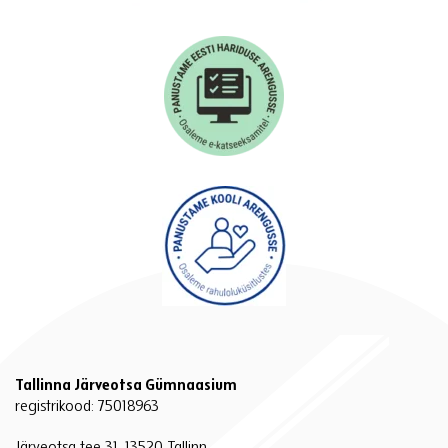
Tallinna Järveotsa Gümnaasium
registrikood: 75018963
Järveotsa tee 31, 13520 Tallinn