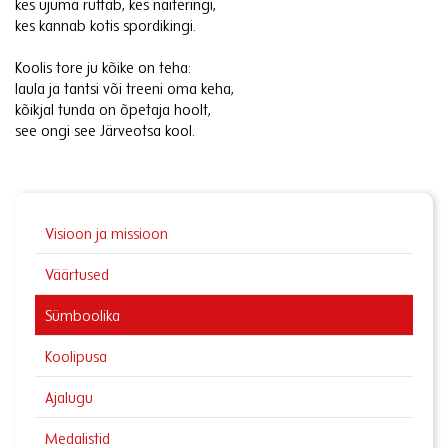
kes ujuma ruttab, kes näiteringi,
kes kannab kotis spordikingi.
Koolis tore ju kõike on teha:
laula ja tantsi või treeni oma keha,
kõikjal tunda on õpetaja hoolt,
see ongi see Järveotsa kool.
Visioon ja missioon
Väärtused
Sümboolika
Koolipusa
Ajalugu
Medalistid