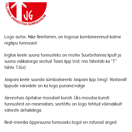
Logo autor, Nike Reintamm, on logosse kombineerinud kolme
riigilipu tunnused.
Inglise keele suuna tunnusteks on motiiv Suurbritannia lipult ja
suuna valikainega seotud Taani lipp (rist, mis tähistab ka “T”
tähte TJGs).
Jaapani keele suunda sümboliseerib Jaapani lipp (ring). Vastavalt
lippude värvidele on ka logo punane/valge.
Järveotsas õpitakse moodsat kunsti. Üks moodsa kunsti
tunnustest on minimalism, seetõttu on logo tehtud võimalikult
väheste detailidega.
Real-meedia õppesuuna tunnuseks logol on ristuvad sirged.