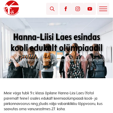
Hanna-Liisi Laes esindas
kooli edukalt olümpiaadil
Uudised
/
Hanna-Liisi Laes esindas kooli edukalt olümpiaadil
Meie väga tubli 9.c klassi õpilane Hanna-Liisi Laes (fotol
paremalt teine) osales edukalt keemiaolümpiaadi kooli- ja
piirkonnavoorus ning jõudis välja vabariiklikku lõppvooru, kus
saavutas oma vanuseastmes 27. koha.