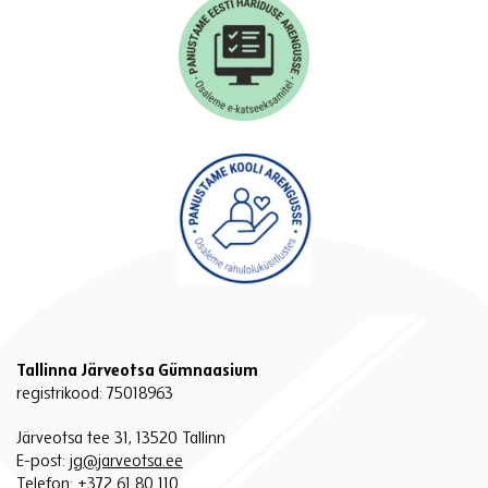
Tallinna Järveotsa Gümnaasium
registrikood: 75018963
Järveotsa tee 31, 13520 Tallinn
E-post:
jg@jarveotsa.ee
Telefon:
+372 61 80 110