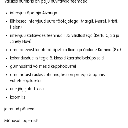
Värskes numbris on palju huvitavaid teemasid:
intervjuu õpetaja Aivariga
lühikesed intervjuud uute töötajatega (Margit, Maret, Kristi,
Helen)
intervjuu kaitseväes teeninud TJG vilistlastega (Kertu Ojala ja
Janely Havi)
oma päevast kirjutasid õpetaja Raina ja õpilane Katriina (8.a)
kokandusduellis tegid 8. klassid kaerahelbeküpsiseid
gümnasistid võistlesid kepphobustel
oma hobist rääkis Johanna, kes on praegu Jaapanis
vahetusõpilaseks
uue järjejutu 1. osa
koomiks
ja muud põnevat.
Mõnusat lugemist!