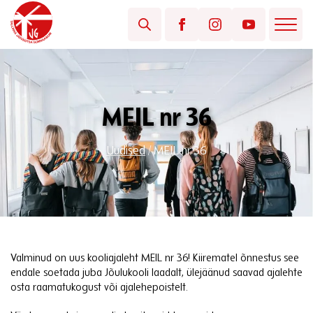
MEIL nr 36
Uudised
/
MEIL nr 36
Valminud on uus kooliajaleht MEIL nr 36! Kiirematel õnnestus see
endale soetada juba Jõulukooli laadalt, ülejäänud saavad ajalehte
osta raamatukogust või ajalehepoistelt.