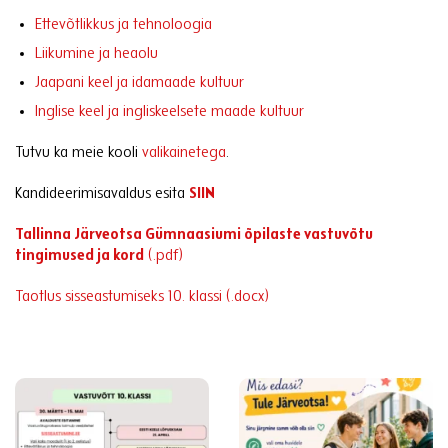
Ettevõtlikkus ja tehnoloogia
Liikumine ja heaolu
Jaapani keel ja idamaade kultuur
Inglise keel ja ingliskeelsete maade kultuur
Tutvu ka meie kooli
valikainetega
.
Kandideerimisavaldus esita
SIIN
Tallinna Järveotsa Gümnaasiumi õpilaste vastuvõtu
tingimused ja kord
(.pdf)
Taotlus sisseastumiseks 10. klassi (.docx)