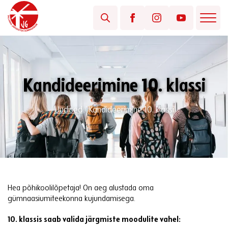
Kandideerimine 10. klassi
Uudised
/
Kandideerimine 10. klassi
Hea põhikoolilõpetaja! On aeg alustada oma
gümnaasiumiteekonna kujundamisega.
10. klassis saab valida järgmiste moodulite vahel: