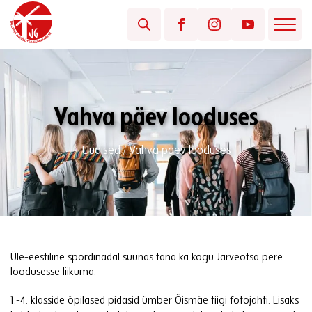
Vahva päev looduses
Uudised
/
Vahva päev looduses
Üle-eestiline spordinädal suunas täna ka kogu Järveotsa pere
loodusesse liikuma.
1.-4. klasside õpilased pidasid ümber Õismäe tiigi fotojahti. Lisaks