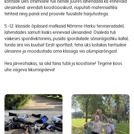
kohtade üles otsimisele tuli nende juures lahendada ka erinevaid
ülesandeid: arendati koostööoskust, nuputati matemaatilisi
tehteid ning pandi end proovile füüsiliste harjutustega.
5.-12. klasside õpilased matkasid Nõmme-Harku terviseradadel,
lahendades samuti lisaks erinevaid ülesandeid. Osaleda tuli
väikeses spordiviktoriinis, pusida spordialade sõnarägastiku kallal,
tunda ära viis kuulsat Eesti sportlast, teha üks lustakas tantsuline
ülesanne ja moodustada oma klassiga viis olümpiarõngast.
Hea järveotsakas, sa olid täna tubli ja koostöine! Tegime koos
ühe vägeva liikumispäeva!