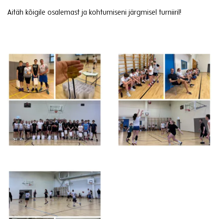
Aitäh kõigile osalemast ja kohtumiseni järgmisel turniiril!