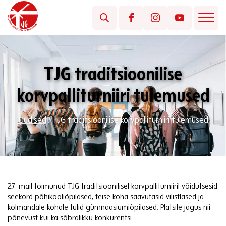
TJG traditsioonilise
korvpalliturniiri tulemused
Uudised
/
TJG traditsioonilise korvpalliturniiri tulemused
27. mail toimunud TJG traditsioonilisel korvpalliturniiril võidutsesid
seekord põhikooliõpilased, teise koha saavutasid vilistlased ja
kolmandale kohale tulid gümnaasiumiõpilased. Platsile jagus nii
põnevust kui ka sõbralikku konkurentsi.