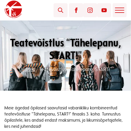
Teatevõistlus “Tähelepanu,
START!”
Uudised
/
Teatevõistlus “Tähelepanu, START!”
Meie ägedad õpilased saavutasid vabariikliku kombineeritud
teatevõistluse “Tähelepanu, START!” finaalis 3. koha. Tunnustus
õpilastele, kes andsid endast maksimumi, ja liikumisõpetajatele,
kes neid juhendasid!