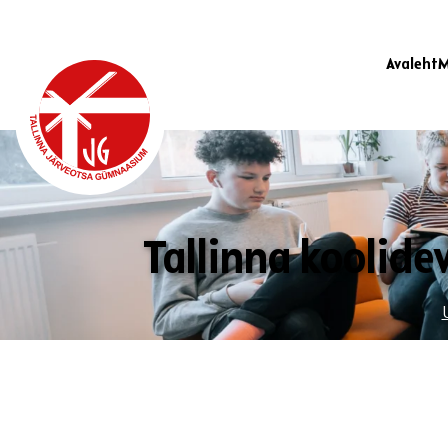
Avaleht
M
Tallinna koolidev