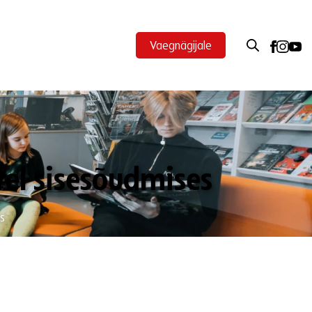
Vaegnägijale
stel sisesõudmises
s