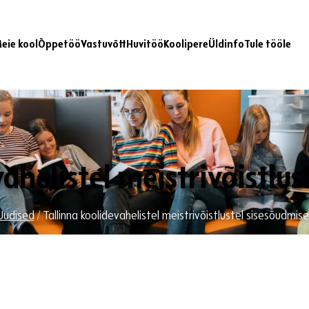
eie kool
Õppetöö
Vastuvõtt
Huvitöö
Koolipere
Üldinfo
Tule tööle
ahelistel meistrivõistlu
Uudised
/
Tallinna koolidevahelistel meistrivõistlustel sisesõudmise