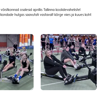
istkonnad osalesid aprillis Tallinna koolidevahelistel
stkondade hulgas saavutati vastavalt kõrge viies ja kuues koht.