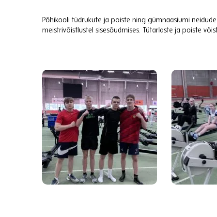
Põhikooli tüdrukute ja poiste ning gümnaasiumi neidude võ
meistrivõistlustel sisesõudmises. Tütarlaste ja poiste või