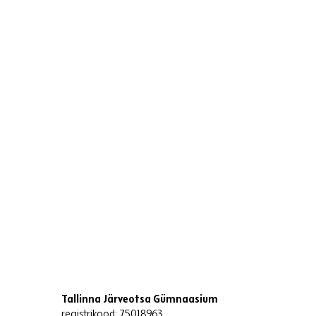
Tallinna Järveotsa Gümnaasium
registrikood: 75018963