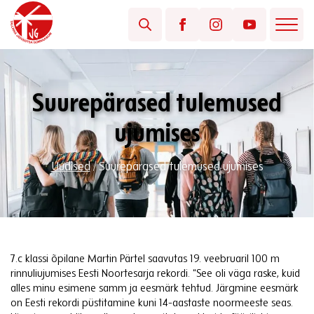
Suurepärased tulemused
ujumises
Uudised
/
Suurepärased tulemused ujumises
7.c klassi õpilane Martin Pärtel saavutas 19. veebruaril 100 m
rinnuliujumises Eesti Noortesarja rekordi. “See oli väga raske, kuid
alles minu esimene samm ja eesmärk tehtud. Järgmine eesmärk
on Eesti rekordi püstitamine kuni 14-aastaste noormeeste seas.