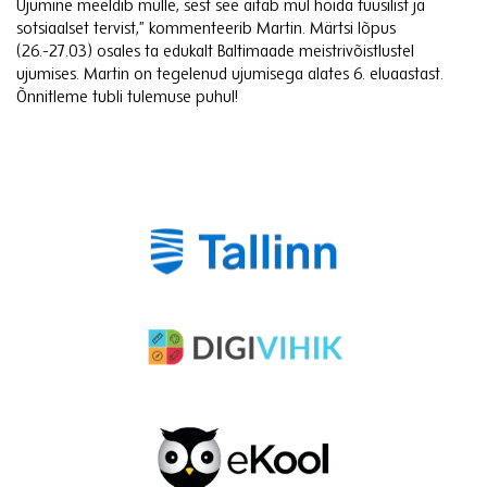
Ujumine meeldib mulle, sest see aitab mul hoida füüsilist ja
sotsiaalset tervist,” kommenteerib Martin. Märtsi lõpus
(26.-27.03) osales ta edukalt Baltimaade meistrivõistlustel
ujumises. Martin on tegelenud ujumisega alates 6. eluaastast.
Õnnitleme tubli tulemuse puhul!