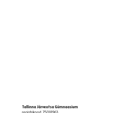
Tallinna Järveotsa Gümnaasium
registrikood: 75018963