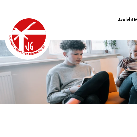
Avaleht
M