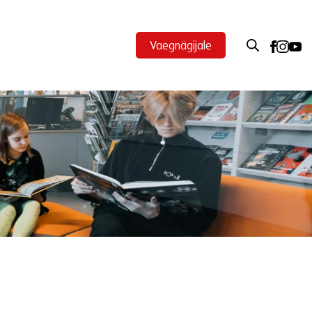
Vaegnägijale