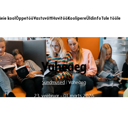
eie kool
Õppetöö
Vastuvõtt
Huvitöö
Koolipere
Üldinfo
Tule tööle
Vaheaeg
Sündmused
/
Vaheaeg
23. veebruar - 01. märts 2026