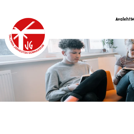
Avaleht
M