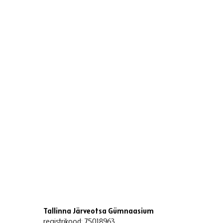
Tallinna Järveotsa Gümnaasium
registrikood: 75018963