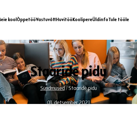
eie kool
Õppetöö
Vastuvõtt
Huvitöö
Koolipere
Üldinfo
Tule tööle
Staaride pidu
Sündmused
/
Staaride pidu
01. detsember 2021