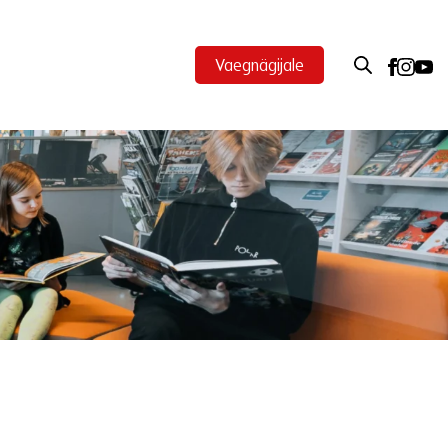
Vaegnägijale