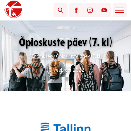
Õpioskuste päev (7. kl)
Sündmused
/
Õpioskuste päev (7. kl)
10. veebruar 2022