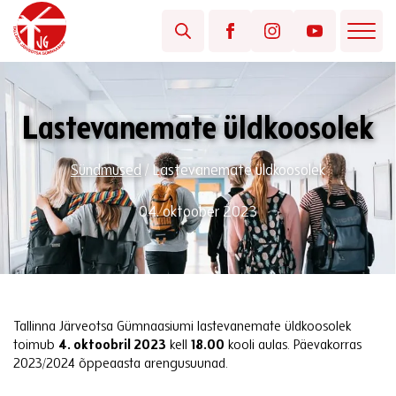
Lastevanemate üldkoosolek
Sündmused
/
Lastevanemate üldkoosolek
04. oktoober 2023
Tallinna Järveotsa Gümnaasiumi lastevanemate üldkoosolek
toimub
4. oktoobril 2023
kell
18.00
kooli aulas. Päevakorras
2023/2024 õppeaasta arengusuunad.