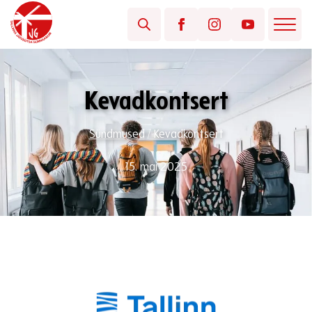
Kevadkontsert
Sündmused
/
Kevadkontsert
15. mai 2025