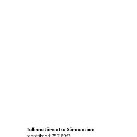
Tallinna Järveotsa Gümnaasium
registrikood: 75018963