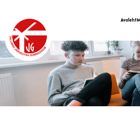
Avaleht
M