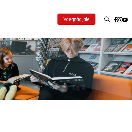
Vaegnägijale