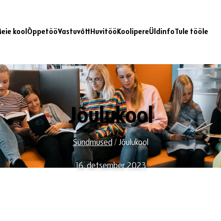
eie kool
Õppetöö
Vastuvõtt
Huvitöö
Koolipere
Üldinfo
Tule tööle
Jõulukool
Sündmused
/
Jõulukool
16. detsember 2023