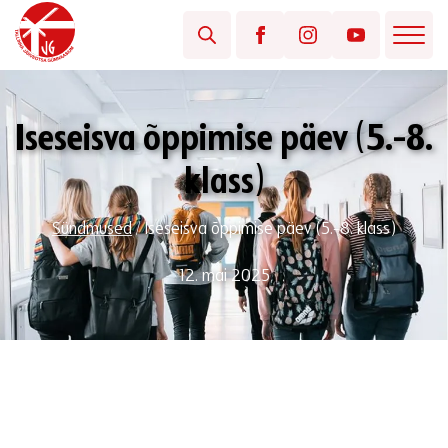
Iseseisva õppimise päev (5.-8.
klass)
Sündmused
/
Iseseisva õppimise päev (5.-8. klass)
12. mai 2025