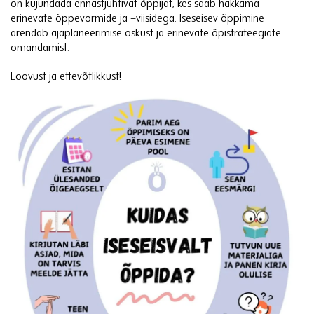
on kujundada ennastjuhtivat õppijat, kes saab hakkama
erinevate õppevormide ja –viisidega. Iseseisev õppimine
arendab ajaplaneerimise oskust ja erinevate õpistrateegiate
omandamist.
Loovust ja ettevõtlikkust!