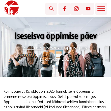
Iseseisva õppimise päev
Sündmused
/
Iseseisva õppimise päev
15. oktoober 2025
Kolmapäeval, 15. oktoobril 2025 toimub selle õppeaasta
esimene iseseisva õppimise päev. Sellel päeval koolimajas
õppetunde ei toimu. Õpilased täidavad kehtiva tunniplaani alusel
eKoolis antud ülesandeid (vt kodused ülesanded). Päeva eesmärk