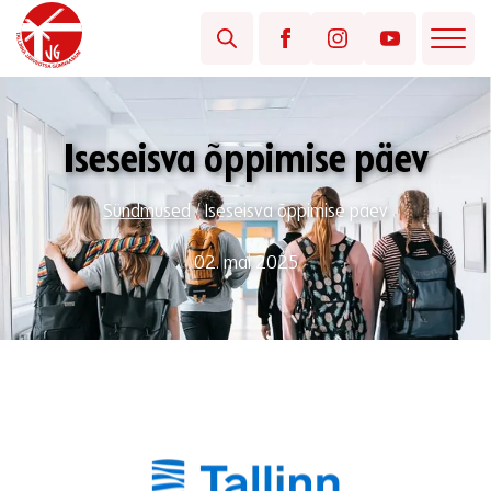
Iseseisva õppimise päev
Sündmused
/
Iseseisva õppimise päev
02. mai 2025