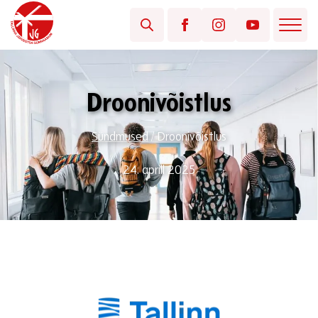
Droonivõistlus
Sündmused
/
Droonivõistlus
24. aprill 2025