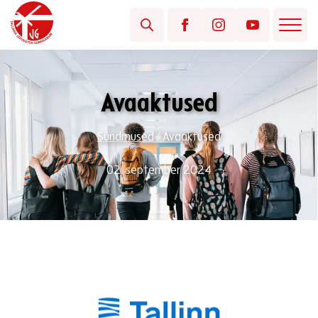
Avaaktused
Sündmused
/
Avaaktused
02. september 2024