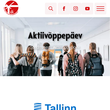
Aktiivõppepäev
Sündmused
/
Aktiivõppepäev
14. aprill 2023