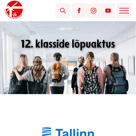
12. klasside lõpuaktus
Sündmused
/
12. klasside lõpuaktus
20. juuni 2025 kell 12:00 -