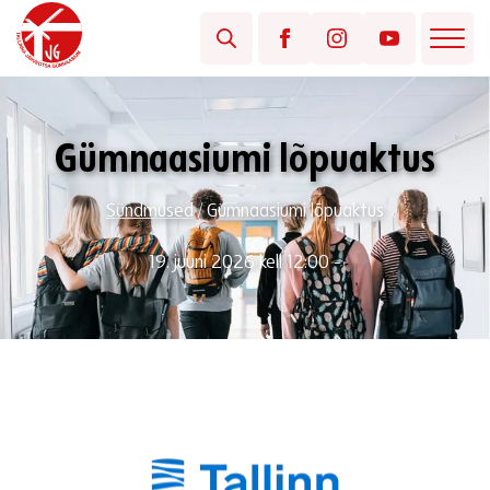
Gümnaasiumi lõpuaktus
Sündmused
/
Gümnaasiumi lõpuaktus
19. juuni 2026 kell 12:00 -