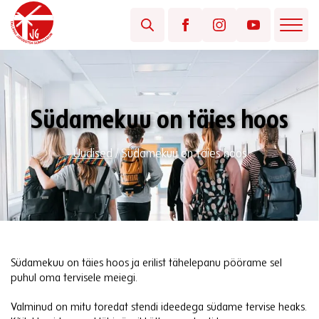
Südamekuu on täies hoos
Uudised
/
Südamekuu on täies hoos
Südamekuu on täies hoos ja erilist tähelepanu pöörame sel
puhul oma tervisele meiegi.
Valminud on mitu toredat stendi ideedega südame tervise heaks.