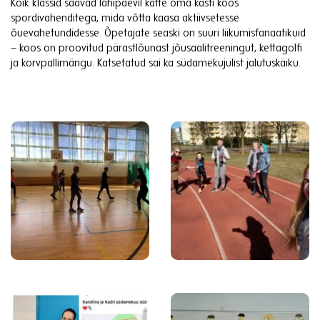
Kõik klassid saavad lähipäevil kätte oma kasti koos
spordivahenditega, mida võtta kaasa aktiivsetesse
õuevahetundidesse. Õpetajate seaski on suuri liikumisfanaatikuid
– koos on proovitud pärastlõunast jõusaalitreeningut, kettagolfi
ja korvpallimängu. Katsetatud sai ka südamekujulist jalutuskäiku.