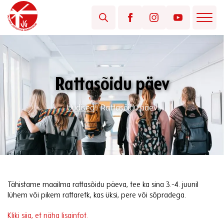
Rattasõidu päev
Uudised
/
Rattasõidu päev
Tähistame maailma rattasõidu päeva, tee ka sina 3.-4. juunil
lühem või pikem rattaretk, kas üksi, pere või sõpradega.
Kliki siia, et näha lisainfot.