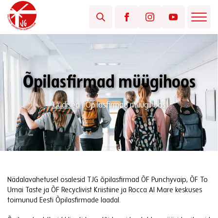
Õpilasfirmad müügihoos
Uudised
/
Õpilasfirmad müügihoos
Nädalavahetusel osalesid TJG õpilasfirmad ÕF Punchyvaip, ÕF To
Umai Taste ja ÕF Recyclivist Kriistiine ja Rocca Al Mare keskuses
toimunud Eesti Õpilasfirmade laadal.