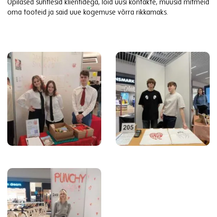
Õpilased suhtlesid klientidega, lõid uusi kontakte, müüsid mitmeid
oma tooteid ja said uue kogemuse võrra rikkamaks.