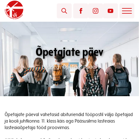
Õpetajate päev
Uudised
/
Õpetajate päev
Õpetajate päeval vahetasid abituriendid tööpostil välja õpetajad
ja kooli juhtkonna. 11. klass käis aga Pääsusilma lasteaias
lasteaiaõpetaja tööd proovimas.