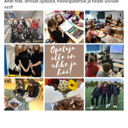
Aitäh teile, armsad õpilased, meelespidamise ja heade soovide
eest!