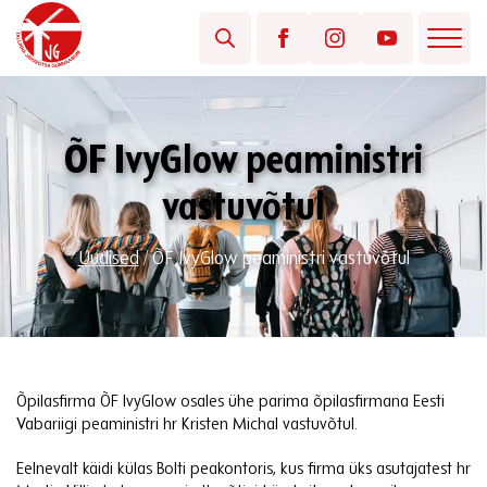
ÕF IvyGlow peaministri
vastuvõtul
Uudised
/
ÕF IvyGlow peaministri vastuvõtul
Õpilasfirma ÕF IvyGlow osales ühe parima õpilasfirmana Eesti
Vabariigi peaministri hr Kristen Michal vastuvõtul.
Eelnevalt käidi külas Bolti peakontoris, kus firma üks asutajatest hr