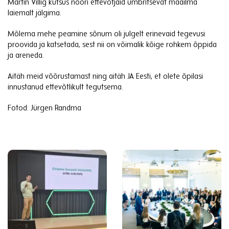
Martin Villig kutsus noori ettevõtjaid ümbritsevat maailma
laiemalt jälgima.
Mõlema mehe peamine sõnum oli julgelt erinevaid tegevusi
proovida ja katsetada, sest nii on võimalik kõige rohkem õppida
ja areneda.
Aitäh meid võõrustamast ning aitäh JA Eesti, et olete õpilasi
innustanud ettevõtlikult tegutsema.
Fotod: Jürgen Randma