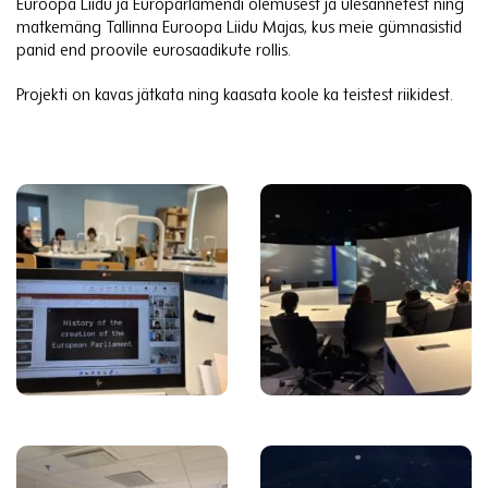
Euroopa Liidu ja Europarlamendi olemusest ja ülesannetest ning
matkemäng Tallinna Euroopa Liidu Majas, kus meie gümnasistid
panid end proovile eurosaadikute rollis.
Projekti on kavas jätkata ning kaasata koole ka teistest riikidest.