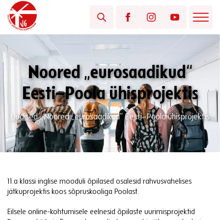
Noored „eurosaadikud“
Eesti–Poola ühisprojektis
Uudised
/
Noored „eurosaadikud“ Eesti–Poola ühisprojektis
11.a klassi inglise mooduli õpilased osalesid rahvusvahelises
jätkuprojektis koos sõpruskooliga Poolast.
Eilsele online-kohtumisele eelnesid õpilaste uurimisprojektid