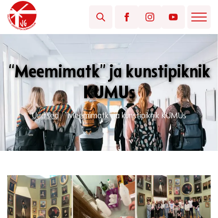
“Meemimatk” ja kunstipiknik
KUMUs
Uudised
/
“Meemimatk” ja kunstipiknik KUMUs