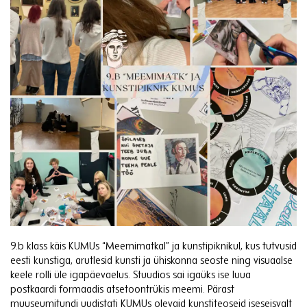
9.b klass käis KUMUs “Meemimatkal” ja kunstipiknikul, kus tutvusid
eesti kunstiga, arutlesid kunsti ja ühiskonna seoste ning visuaalse
keele rolli üle igapäevaelus. Stuudios sai igaüks ise luua
postkaardi formaadis atsetoontrükis meemi. Pärast
muuseumitundi uudistati KUMUs olevaid kunstiteoseid iseseisvalt