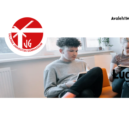
Avaleht
M
Lug