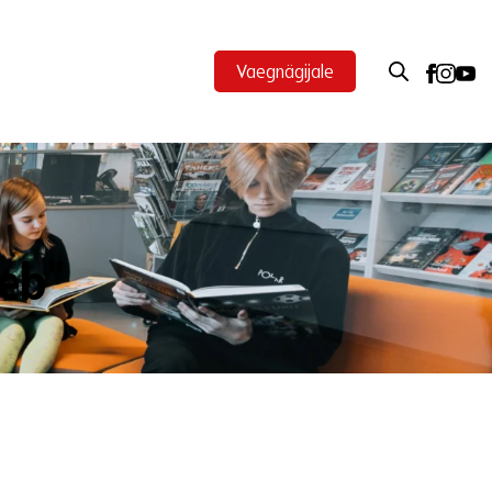
Vaegnägijale
oeb”