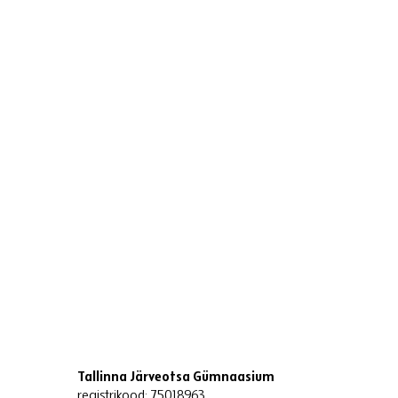
Tallinna Järveotsa Gümnaasium
registrikood: 75018963