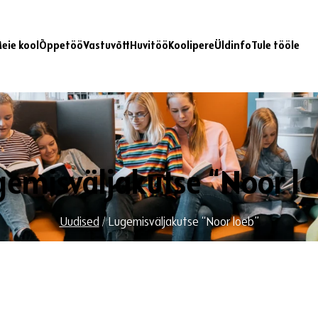
eie kool
Õppetöö
Vastuvõtt
Huvitöö
Koolipere
Üldinfo
Tule tööle
emisväljakutse “Noor l
Uudised
/
Lugemisväljakutse “Noor loeb”