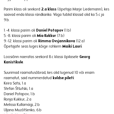
Parim klass oli seekord
2.a klass
(õpetaja Marje Liedemann), kes
saavad enda klassi rändkarika. Väga tublid klassid olid ka 5.c ja
9.b.
1.-4. klassi parim oli
Daniel Potapov
(1.b)
5.-8. klassi parim oli
Mia Kukkur
(7.b)
9.-12. klassi parim oli
Rimma Ovsjannikova
(12.a)
Õpetajate seas luges kõige rohkem
Maiki Lauri
.
Loosiõnn naeratas seekord 8.c klassi õpilasele
Georg
Kanistikule
.
Suurimad raamatusõbrad, kes olid lugenud 10 või enam
raamatut, said nummerdatud
kuldse pileti
:
Keira Satsi, 1.a
Stefan Štšutski, 1.a
Daniel Potapov, 1.b
Ronja Kukkur, 2.a
Melissa Kullamägi, 2.b
Uljana Muzõtšenko, 6.b