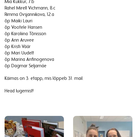
Mia Kukkur, 7.b
Rahel Mirell Vichmann, 8.c
Rimma Ovsjannikova, 12.a
õp Maiki Lauri
õp Vootele Hansen
õp Karoliina Tõnisson
õp Ann Aruvee
õp Kristi Väär
õp Mari Uudelt
õp Marina Anfinogenova
õp Dagmar Seljamäe
Käimas on 3. etapp, mis lõppeb 31. mail.
Head lugemist!