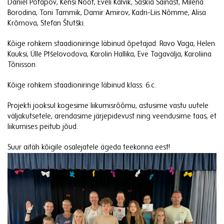
Daniel Potapov, Kensi Noot, Eveli Kalvik, Saskia Säinast, Milena
Borodina, Toni Tammik, Damir Amirov, Kadri-Liis Nõmme, Alisa
Krõmova, Stefan Štutški.
Kõige rohkem staadioniringe läbinud õpetajad: Ravo Vaga, Helen
Kauksi, Ülle Ptšelovodova, Karolin Hallika, Eve Tagavälja, Karoliina
Tõnisson.
Kõige rohkem staadioniringe läbinud klass: 6.c.
Projekti jooksul kogesime liikumisrõõmu, astusime vastu uutele
väljakutsetele, arendasime järjepidevust ning veendusime taas, et
liikumises peitub jõud.
Suur aitäh kõigile osalejatele ägeda teekonna eest!