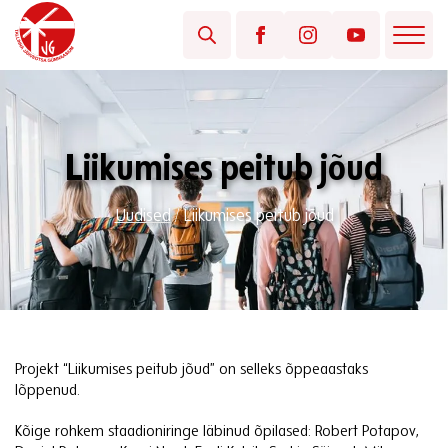
Liikumises peitub jõud
Uudised
/
Liikumises peitub jõud
Projekt “Liikumises peitub jõud” on selleks õppeaastaks
lõppenud.
Kõige rohkem staadioniringe läbinud õpilased: Robert Potapov,