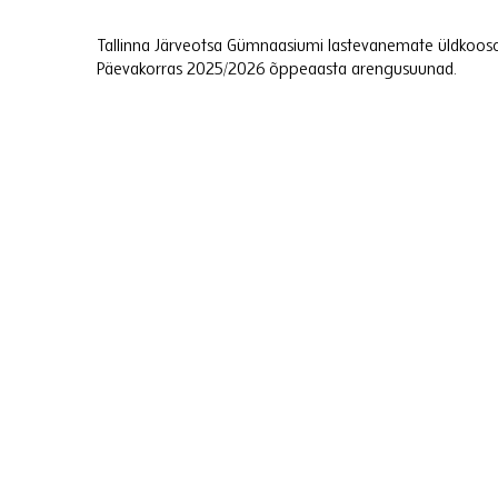
Tallinna Järveotsa Gümnaasiumi lastevanemate üldkoo
Päevakorras 2025/2026 õppeaasta arengusuunad.