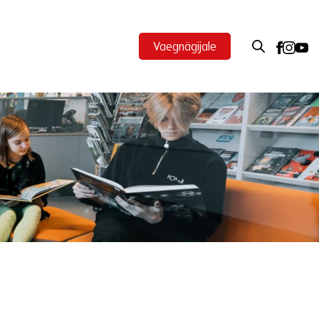
Vaegnägijale
ek