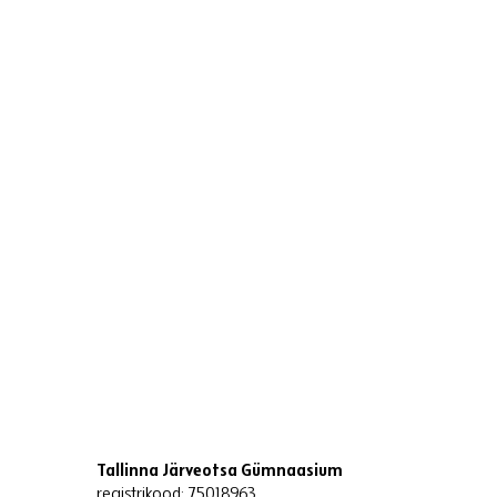
Tallinna Järveotsa Gümnaasium
registrikood: 75018963