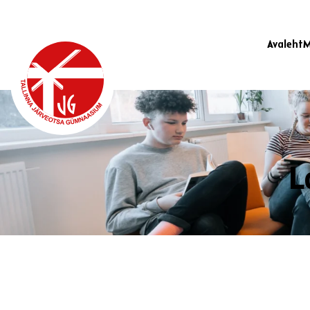
Avaleht
M
L