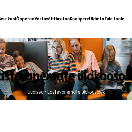
eie kool
Õppetöö
Vastuvõtt
Huvitöö
Koolipere
Üldinfo
Tule tööle
astevanemate üldkoosol
Uudised
/
Lastevanemate üldkoosolek