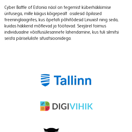
Cyber Battle of Estonia näol on tegemist küberhäkkimise
üritusega, mille käigus kõigepealt osalesid õpilased
treeninglaagrites, kus õpetati põhitõdesid Linuxist ning seda,
kuidas häkkerid mõtlevad ja töötavad. Seejärel toimus
individuaalne võistlusülesannete lahendamine, kus tuli silmitsi
seista päriseluliste situatsioonidega.