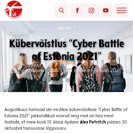
Kübervõistlus “Cyber Battle
of Estonia 2021”
Uudised
/
Kübervõistlus “Cyber Battle of Estonia 2021”
Augustikuus toimusid üle-eestilise kübervõistluse “Cyber Battle of
Estonia 2021” piirkondlikud voorud ning meil on hea meel
teatada, et meie kooli 10. klassi õpilane
Alex Petritch
pääses 30.
oktoobril toimuvasse lõppvooru.