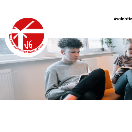
Avaleht
M