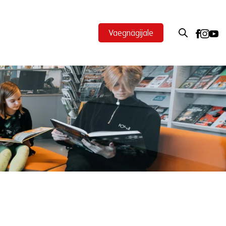
Vaegnägijale