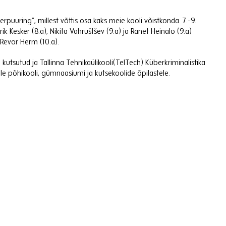
erpuuring”, millest võttis osa kaks meie kooli võistkonda. 7.-9.
k Kesker (8.a), Nikita Vahruštšev (9.a) ja Ranet Heinalo (9.a)
a Revor Herm (10.a).
kutsutud ja Tallinna Tehnikaülikooli(TelTech) Küberkriminalistika
sele põhikooli, gümnaasiumi ja kutsekoolide õpilastele.