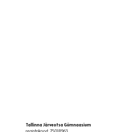
Tallinna Järveotsa Gümnaasium
registrikood: 75018963