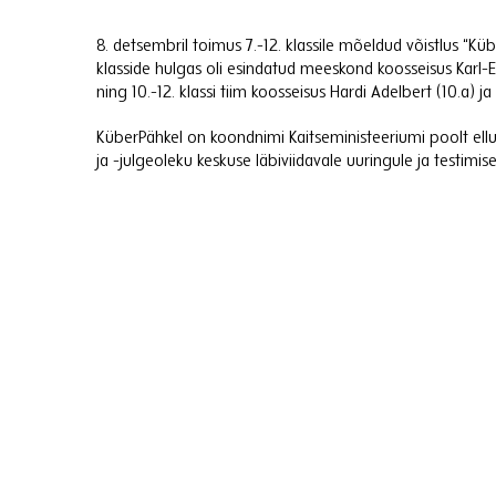
8. detsembril toimus 7.-12. klassile mõeldud võistlus “Küb
klasside hulgas oli esindatud meeskond koosseisus Karl-Eri
ning 10.-12. klassi tiim koosseisus Hardi Adelbert (10.a) j
KüberPähkel on koondnimi Kaitseministeeriumi poolt ellu 
ja -julgeoleku keskuse läbiviidavale uuringule ja testimi