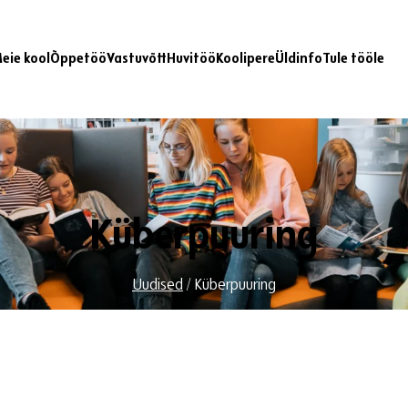
eie kool
Õppetöö
Vastuvõtt
Huvitöö
Koolipere
Üldinfo
Tule tööle
Küberpuuring
Uudised
/
Küberpuuring