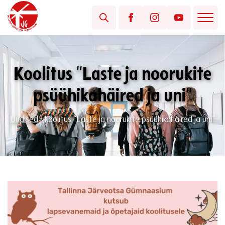
Koolitus “Laste ja noorukite
psüühikahäired ja uni”
Uudised
/
Koolitus “Laste ja noorukite psüühikahäired ja uni”