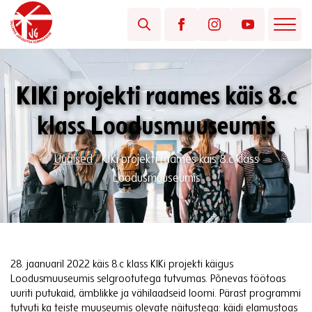
KIKi projekti raames käis 8.c
klass Loodusmuuseumis
Uudised
/
KIKi projekti raames käis 8.c klass
Loodusmuuseumis
28. jaanuaril 2022 käis 8.c klass KIKi projekti käigus
Loodusmuuseumis selgrootutega tutvumas. Põnevas töötoas
uuriti putukaid, ämblikke ja vähilaadseid loomi. Pärast programmi
tutvuti ka teiste muuseumis olevate näitustega: käidi elamustoas