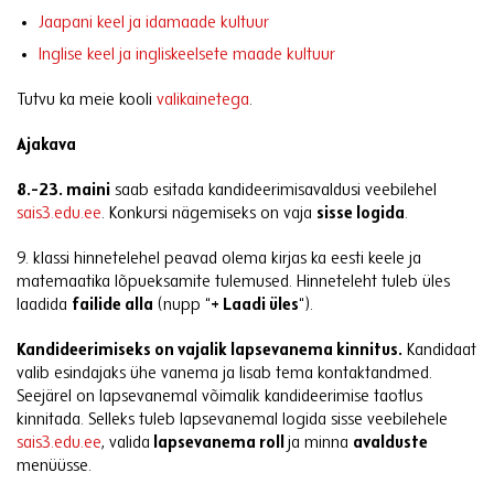
Jaapani keel ja idamaade kultuur
Inglise keel ja ingliskeelsete maade kultuur
Tutvu ka meie kooli
valikainetega
.
Ajakava
8.-23. maini
saab esitada kandideerimisavaldusi veebilehel
sais3.edu.ee
. Konkursi nägemiseks on vaja
sisse logida
.
9. klassi hinnetelehel peavad olema kirjas ka eesti keele ja
matemaatika lõpueksamite tulemused. Hinneteleht tuleb üles
laadida
failide alla
(nupp “
+ Laadi üles
“).
Kandideerimiseks on vajalik lapsevanema kinnitus.
Kandidaat
valib esindajaks ühe vanema ja lisab tema kontaktandmed.
Seejärel on lapsevanemal võimalik kandideerimise taotlus
kinnitada. Selleks tuleb lapsevanemal logida sisse veebilehele
sais3.edu.ee
, valida
lapsevanema roll
ja minna
avalduste
menüüsse.