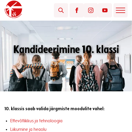
Kandideerimine 10. klassi
Uudised
/
Kandideerimine 10. klassi
10. klassis saab valida järgmiste moodulite vahel:
Ettevõtlikkus ja tehnoloogia
Liikumine ja heaolu