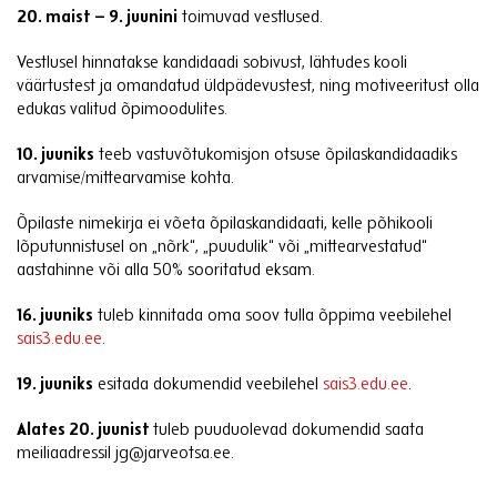
20. maist – 9. juunini
toimuvad vestlused.
Vestlusel hinnatakse kandidaadi sobivust, lähtudes kooli
väärtustest ja omandatud üldpädevustest, ning motiveeritust olla
edukas valitud õpimoodulites.
10. juuniks
teeb vastuvõtukomisjon otsuse õpilaskandidaadiks
arvamise/mittearvamise kohta.
Õpilaste nimekirja ei võeta õpilaskandidaati, kelle põhikooli
lõputunnistusel on „nõrk“, „puudulik“ või „mittearvestatud“
aastahinne või alla 50% sooritatud eksam.
16. juuniks
tuleb kinnitada oma soov tulla õppima veebilehel
sais3.edu.ee
.
19. juuniks
esitada dokumendid veebilehel
sais3.edu.ee
.
Alates 20. juunist
tuleb puuduolevad dokumendid saata
meiliaadressil
jg@jarveotsa.ee
.