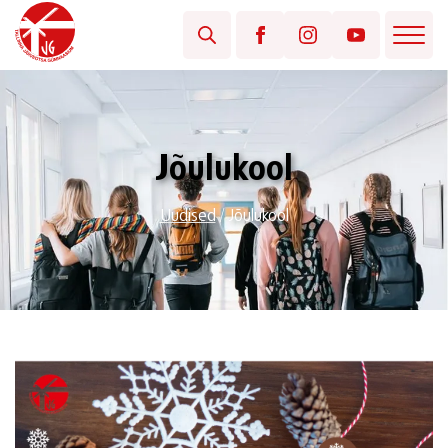
Jõulukool
Uudised
/
Jõulukool