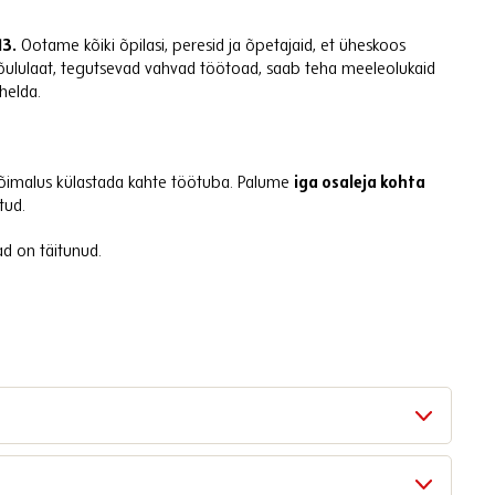
13.
Ootame kõiki õpilasi, peresid ja õpetajaid, et üheskoos
 jõululaat, tegutsevad vahvad töötoad, saab teha meeleolukaid
uhelda.
 võimalus külastada kahte töötuba. Palume
iga osaleja kohta
tud.
ad on täitunud.