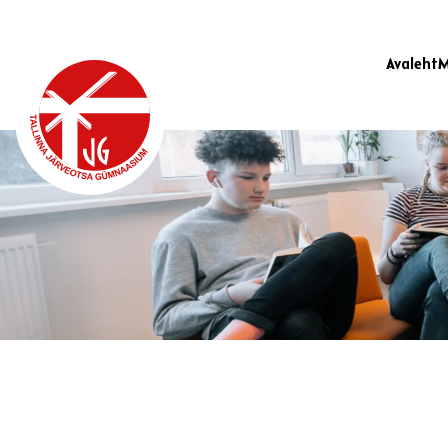
Avaleht
M