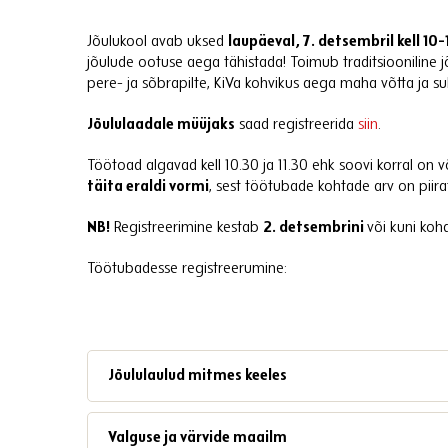
Jõulukool avab uksed
laupäeval, 7. detsembril kell 10-
jõulude ootuse aega tähistada! Toimub traditsiooniline
pere- ja sõbrapilte, KiVa kohvikus aega maha võtta ja s
Jõululaadale müüjaks
saad registreerida
siin
.
Töötoad algavad kell 10.30 ja 11.30 ehk soovi korral on
täita eraldi vormi
, sest töötubade kohtade arv on piira
NB!
Registreerimine kestab
2. detsembrini
või kuni koh
Töötubadesse registreerumine:
Jõululaulud mitmes keeles
Valguse ja värvide maailm