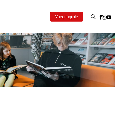
Vaegnägijale