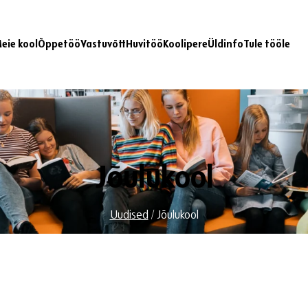
eie kool
Õppetöö
Vastuvõtt
Huvitöö
Koolipere
Üldinfo
Tule tööle
Jõulukool
Uudised
/
Jõulukool