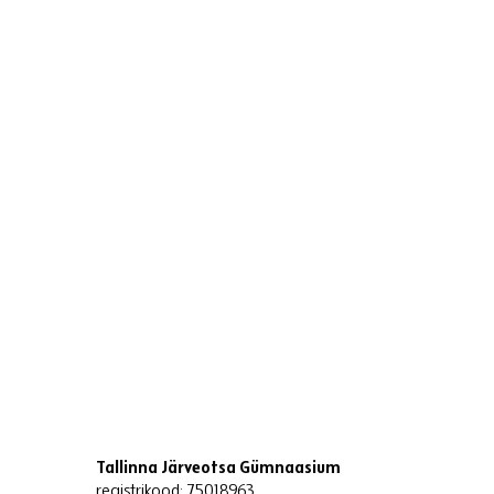
Tallinna Järveotsa Gümnaasium
registrikood: 75018963