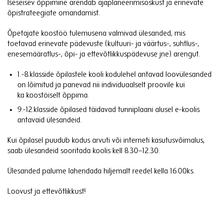
Iseseisev õppimine arendab ajaplaneerimisoskust ja erinevate
õpistrateegiate omandamist.
Õpetajate koostöö tulemusena valmivad ülesanded, mis
toetavad erinevate pädevuste (kultuuri- ja väärtus-, suhtlus-,
enesemääratlus-, õpi- ja ettevõtlikkuspädevuse jne) arengut.
1.-8.klasside õpilastele kooli kodulehel antavad loovülesanded
on lõimitud ja panevad nii individuaalselt proovile kui
ka koostöiselt õppima.
9.-12.klasside õpilased täidavad tunniplaani alusel e-koolis
antavaid ülesandeid.
Kui õpilasel puudub kodus arvuti või interneti kasutusvõimalus,
saab ülesandeid sooritada koolis kell 8.30–12.30.
Ülesanded palume lahendada hiljemalt reedel kella 16.00ks.
Loovust ja ettevõtlikkust!