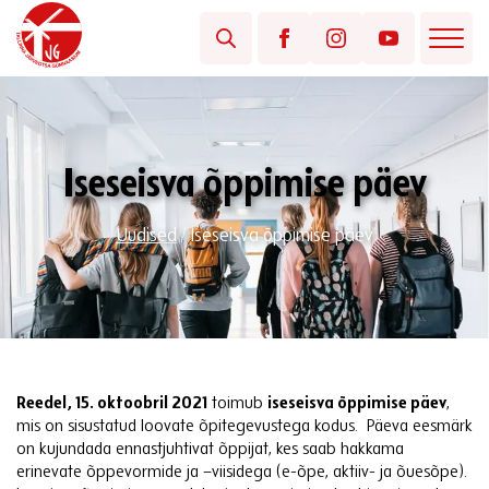
Iseseisva õppimise päev
Uudised
/
Iseseisva õppimise päev
Reedel, 15. oktoobril 2021
toimub
iseseisva õppimise päev
,
mis on sisustatud loovate õpitegevustega kodus. Päeva eesmärk
on kujundada ennastjuhtivat õppijat, kes saab hakkama
erinevate õppevormide ja –viisidega (e-õpe, aktiiv- ja õuesõpe).