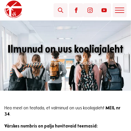
Ilmunud on uus kooliajaleht
Uudised
/
Ilmunud on uus kooliajaleht
Hea meel on teatada, et valminud on uus kooliajaleht
MEIL nr
34
.
Värskes numbris on palju huvitavaid teemasid: