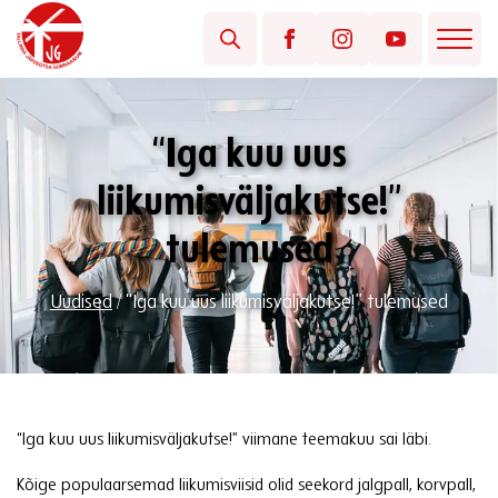
“Iga kuu uus
liikumisväljakutse!”
tulemused
Uudised
/
“Iga kuu uus liikumisväljakutse!” tulemused
“Iga kuu uus liikumisväljakutse!” viimane teemakuu sai läbi.
Kõige populaarsemad liikumisviisid olid seekord jalgpall, korvpall,