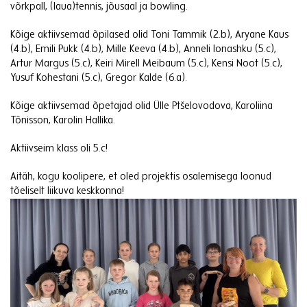
võrkpall, (laua)tennis, jõusaal ja bowling.
Kõige aktiivsemad õpilased olid Toni Tammik (2.b), Aryane Kaus
(4.b), Emili Pukk (4.b), Mille Keeva (4.b), Anneli Ionashku (5.c),
Artur Margus (5.c), Keiri Mirell Meibaum (5.c), Kensi Noot (5.c),
Yusuf Kohestani (5.c), Gregor Kalde (6.a).
Kõige aktiivsemad õpetajad olid Ülle Ptšelovodova, Karoliina
Tõnisson, Karolin Hallika.
Aktiivseim klass oli 5.c!
Aitäh, kogu koolipere, et oled projektis osalemisega loonud
tõeliselt liikuva keskkonna!